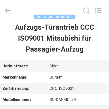
2026
SHANGHAI
SUNNY
ELEVATOR
Aufzugs-Türantrieb
CO.,LTD.
All
Aufzugs-Türantrieb CCC
HAUS
Rights
Reserved.
ISO9001 Mitsubishi für
PRODUKTE
Passagier-Aufzug
VIDEOS
Herkunftsort:
China
Markenname:
SUNNY
ÜBER
Zertifizierung:
CCC, ISO9001
UNS
Modellnummer:
SN-DM-MCL/R