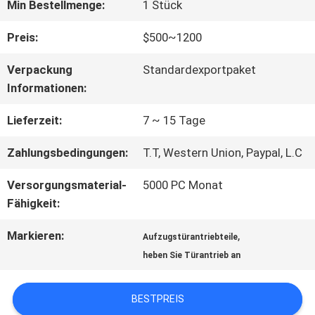
FABRIK-
Min Bestellmenge:
1 Stück
AUSFLUG
Preis:
$500~1200
Verpackung
Standardexportpaket
QUALITÄTSKONTROLLE
Informationen:
Lieferzeit:
7 ~ 15 Tage
TRETEN
Zahlungsbedingungen:
T.T, Western Union, Paypal, L.C
SIE
Versorgungsmaterial-
5000 PC Monat
MIT
Fähigkeit:
UNS
Markieren:
,
Aufzugstürantriebteile
heben Sie Türantrieb an
IN
VERBINDUNG
BESTPREIS