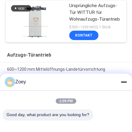
Ursprüngliche Aufzugs-
Tür WITTUR für
Wohnaufzugs-Türantrieb
$500~1200 MOQ:1 Stück
KONTAKT
Aufzugs-Türantrieb
600~1200 mm Mittelöffnungs-Landetürvorrichtung
Gewichtsart mit 45 kg Aufprallprüfung
Zoey
2-Leafs Center Opening Permanent Magnet Synchronous
Door Operator für Aufzüge mit Auto-Oberinstallation
1:09 PM
Gewicht innenliegende 2-flügelige seitliche
Good day, what product are you looking for?
Öffnungslandungstürvorrichtung Aufzug Ersatzteile