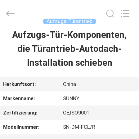
2026
SHANGHAI
SUNNY
ELEVATOR
Aufzugs-Türantrieb
CO.,LTD.
All
Aufzugs-Tür-Komponenten,
HAUS
Rights
Reserved.
die Türantrieb-Autodach-
PRODUKTE
Installation schieben
VIDEOS
Herkunftsort:
China
Markenname:
SUNNY
ÜBER
Zertifizierung:
CE,ISO9001
UNS
Modellnummer:
SN-DM-FCL/R