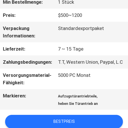
FABRIK-
Min Bestellmenge:
1 Stück
AUSFLUG
Preis:
$500~1200
Verpackung
Standardexportpaket
QUALITÄTSKONTROLLE
Informationen:
Lieferzeit:
7 ~ 15 Tage
TRETEN
Zahlungsbedingungen:
T.T, Western Union, Paypal, L.C
SIE
Versorgungsmaterial-
5000 PC Monat
MIT
Fähigkeit:
UNS
Markieren:
,
Aufzugstürantriebteile
heben Sie Türantrieb an
IN
VERBINDUNG
BESTPREIS