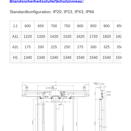
Brandsicherheitsstufe/Schutzniveau:
Standardkonfiguration: IP20, IP23, IPX3, IP66
J.J.
600
650
700
750
800
850
900
950
1
A1L
1220
1320
1420
1520
1620
1720
1820
1920
2
A2L
175
200
225
250
275
300
325
350
H1
1340
1340
1340
1340
1540
1540
1540
1540
1