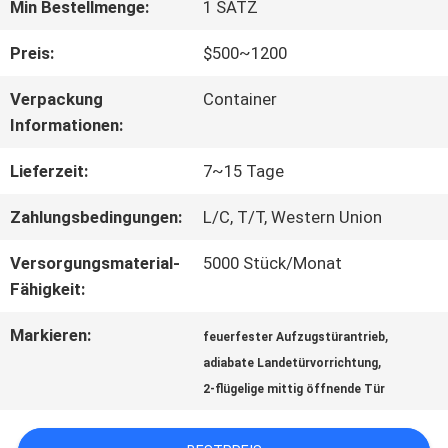
FABRIK-
Min Bestellmenge:
1 SATZ
AUSFLUG
Preis:
$500~1200
Verpackung
Container
QUALITÄTSKONTROLLE
Informationen:
Lieferzeit:
7~15 Tage
TRETEN
Zahlungsbedingungen:
L/C, T/T, Western Union
SIE
Versorgungsmaterial-
5000 Stück/Monat
MIT
Fähigkeit:
UNS
Markieren:
,
feuerfester Aufzugstürantrieb
,
adiabate Landetürvorrichtung
IN
2-flügelige mittig öffnende Tür
VERBINDUNG