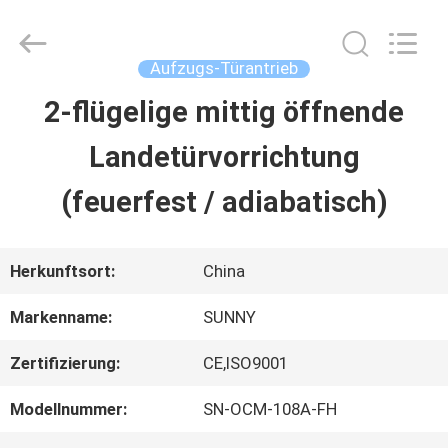
2026
SHANGHAI
SUNNY
ELEVATOR
Aufzugs-Türantrieb
CO.,LTD.
All
2-flügelige mittig öffnende
HAUS
Rights
Reserved.
Landetürvorrichtung
PRODUKTE
(feuerfest / adiabatisch)
VIDEOS
Herkunftsort:
China
Markenname:
SUNNY
ÜBER
Zertifizierung:
CE,ISO9001
UNS
Modellnummer:
SN-OCM-108A-FH