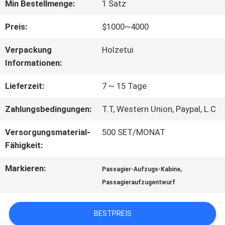
FABRIK-
Min Bestellmenge:
1 Satz
AUSFLUG
Preis:
$1000~4000
Verpackung
Holzetui
QUALITÄTSKONTROLLE
Informationen:
Lieferzeit:
7 ~ 15 Tage
TRETEN
Zahlungsbedingungen:
T.T, Western Union, Paypal, L.C
SIE
Versorgungsmaterial-
500 SET/MONAT
MIT
Fähigkeit:
UNS
Markieren:
,
Passagier-Aufzugs-Kabine
Passagieraufzugentwurf
IN
VERBINDUNG
BESTPREIS