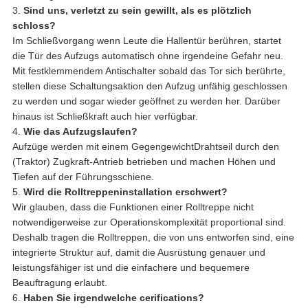
3.
Sind uns, verletzt zu sein gewillt, als es plötzlich
schloss?
Im Schließvorgang wenn Leute die Hallentür berühren, startet
die Tür des Aufzugs automatisch ohne irgendeine Gefahr neu.
Mit festklemmendem Antischalter sobald das Tor sich berührte,
stellen diese Schaltungsaktion den Aufzug unfähig geschlossen
zu werden und sogar wieder geöffnet zu werden her. Darüber
hinaus ist Schließkraft auch hier verfügbar.
4.
Wie das Aufzugslaufen?
Aufzüge werden mit einem GegengewichtDrahtseil durch den
(Traktor) Zugkraft-Antrieb betrieben und machen Höhen und
Tiefen auf der Führungsschiene.
5.
Wird die Rolltreppeninstallation erschwert?
Wir glauben, dass die Funktionen einer Rolltreppe nicht
notwendigerweise zur Operationskomplexität proportional sind.
Deshalb tragen die Rolltreppen, die von uns entworfen sind, eine
integrierte Struktur auf, damit die Ausrüstung genauer und
leistungsfähiger ist und die einfachere und bequemere
Beauftragung erlaubt.
6.
Haben Sie irgendwelche cerifications?