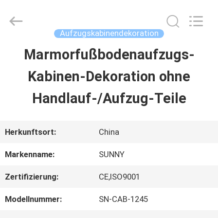
2026
SHANGHAI
SUNNY
ELEVATOR
Aufzugskabinendekoration
CO.,LTD.
All
Marmorfußbodenaufzugs-
HAUS
Rights
Reserved.
Kabinen-Dekoration ohne
PRODUKTE
Handlauf-/Aufzug-Teile
VIDEOS
Herkunftsort:
China
Markenname:
SUNNY
ÜBER
Zertifizierung:
CE,ISO9001
UNS
Modellnummer:
SN-CAB-1245