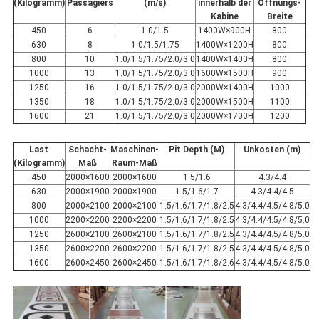
(Kilogramm)
Passagiers
(m/s)
innerhalb der
Öffnungs-
Kabine
Breite
450
6
1.0/1.5
1400W×900H
800
630
8
1.0/1.5/1.75
1400W×1200H
800
800
10
1.0/1.5/1.75/2.0/3.0
1400W×1400H
800
1000
13
1.0/1.5/1.75/2.0/3.0
1600W×1500H
900
1250
16
1.0/1.5/1.75/2.0/3.0
2000W×1400H
1000
1350
18
1.0/1.5/1.75/2.0/3.0
2000W×1500H
1100
1600
21
1.0/1.5/1.75/2.0/3.0
2000W×1700H
1200
Last
Schacht-
Maschinen-
Pit Depth (M)
Unkosten (m)
(Kilogramm)
Maß
Raum-Maß
450
2000×1600
2000×1600
1.5/1.6
4.3/4.4
630
2000×1900
2000×1900
1.5/1.6/1.7
4.3/4.4/4.5
800
2000×2100
2000×2100
1.5/1.6/1.7/1.8/2.5
4.3/4.4/4.5/4.8/5.0
1000
2200×2200
2200×2200
1.5/1.6/1.7/1.8/2.5
4.3/4.4/4.5/4.8/5.0
1250
2600×2100
2600×2100
1.5/1.6/1.7/1.8/2.5
4.3/4.4/4.5/4.8/5.0
1350
2600×2200
2600×2200
1.5/1.6/1.7/1.8/2.5
4.3/4.4/4.5/4.8/5.0
1600
2600×2450
2600×2450
1.5/1.6/1.7/1.8/2.6
4.3/4.4/4.5/4.8/5.0