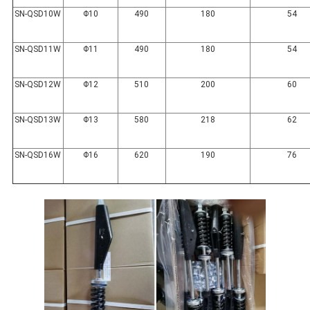
SN-QSD10W
Φ10
490
180
54
SN-QSD11W
Φ11
490
180
54
SN-QSD12W
Φ12
510
200
60
SN-QSD13W
Φ13
580
218
62
SN-QSD16W
Φ16
620
190
76