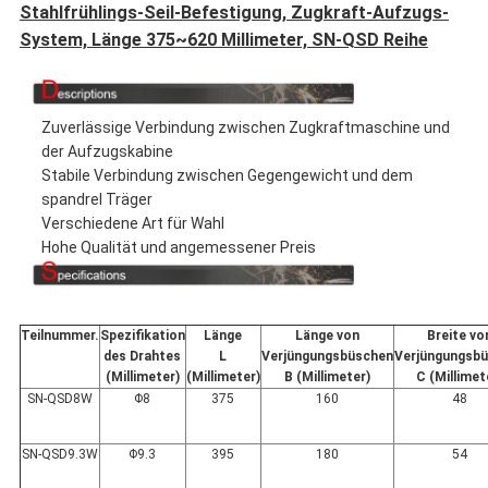
Stahlfrühlings-Seil-Befestigung, Zugkraft-Aufzugs-
System, Länge 375~620 Millimeter, SN-QSD Reihe
Zuverlässige Verbindung zwischen Zugkraftmaschine und
der Aufzugskabine
Stabile Verbindung zwischen Gegengewicht und dem
spandrel Träger
Verschiedene Art für Wahl
Hohe Qualität und angemessener Preis
Teilnummer.
Spezifikation
Länge
Länge von
Breite vo
des Drahtes
L
Verjüngungsbüschen
Verjüngungsb
(Millimeter)
(Millimeter)
B (Millimeter)
C (Millimet
SN-QSD8W
Φ8
375
160
48
SN-QSD9.3W
Φ9.3
395
180
54