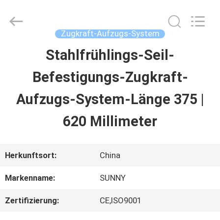
2026
SHANGHAI
SUNNY
ELEVATOR
Zugkraft-Aufzugs-System
CO.,LTD.
All
Stahlfrühlings-Seil-
HAUS
Rights
Reserved.
Befestigungs-Zugkraft-
PRODUKTE
Aufzugs-System-Länge 375 |
620 Millimeter
VIDEOS
Herkunftsort:
China
ÜBER
Markenname:
SUNNY
UNS
Zertifizierung:
CE,ISO9001