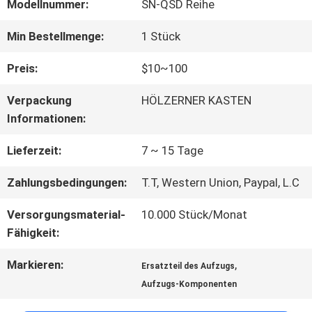
FABRIK-
Modellnummer:
SN-QSD Reihe
AUSFLUG
Min Bestellmenge:
1 Stück
Preis:
$10~100
QUALITÄTSKONTROLLE
Verpackung
HÖLZERNER KASTEN
Informationen:
TRETEN
Lieferzeit:
7 ~ 15 Tage
SIE
Zahlungsbedingungen:
T.T, Western Union, Paypal, L.C
MIT
Versorgungsmaterial-
10.000 Stück/Monat
UNS
Fähigkeit:
IN
Markieren:
,
Ersatzteil des Aufzugs
Aufzugs-Komponenten
VERBINDUNG