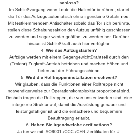
schloss?
Im Schließvorgang wenn Leute die Hallentür berühren, startet
die Tür des Aufzugs automatisch ohne irgendeine Gefahr neu.
Mit festklemmendem Antischalter sobald das Tor sich berührte,
stellen diese Schaltungsaktion den Aufzug unfähig geschlossen
zu werden und sogar wieder geöffnet zu werden her. Darüber
hinaus ist Schließkraft auch hier verfügbar.
4.
Wie das Aufzugslaufen?
Aufzüge werden mit einem GegengewichtDrahtseil durch den
(Traktor) Zugkraft-Antrieb betrieben und machen Höhen und
Tiefen auf der Führungsschiene.
5.
Wird die Rolltreppeninstallation erschwert?
Wir glauben, dass die Funktionen einer Rolltreppe nicht
notwendigerweise zur Operationskomplexität proportional sind.
Deshalb tragen die Rolltreppen, die von uns entworfen sind, eine
integrierte Struktur auf, damit die Ausrüstung genauer und
leistungsfähiger ist und die einfachere und bequemere
Beauftragung erlaubt.
6.
Haben Sie irgendwelche cerifications?
Ja tun wir mit ISO9001-/CCC-/CER-Zertifikaten für U.