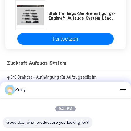
Stahlfrühlings-Seil-Befestigungs-
Zugkraft-Aufzugs-System-Länge
375 | 620 Millimeter
Fortsetzen
Zugkraft-Aufzugs-System
φ6/8 Drahtseil-Aufhängung für Aufzugsseile im
Aufzugsantriebssystem
Zoey
Formbarer Edelstahl galvanisierte Kohlenstoff-
Drahtseilklemme-Installations-Hardware-Takelung
9:21 PM
Draht-Tampen-Aufzugs-Seil-Befestigung für Passagier-
Good day, what product are you looking for?
Aufzug-Teile