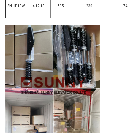
SN-HD13W
Φ12-13
595
230
74