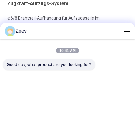
Zugkraft-Aufzugs-System
φ6/8 Drahtseil-Aufhängung für Aufzugsseile im
Aufzugsantriebssystem
Zoey
Formbarer Edelstahl galvanisierte Kohlenstoff-
Drahtseilklemme-Installations-Hardware-Takelung
10:41 AM
Draht-Tampen-Aufzugs-Seil-Befestigung für Passagier-
Good day, what product are you looking for?
Aufzug-Teile
Beliebte Kategorien
Alle
Übersetzte 
Gearless Zugkraft-
Zugkraft-Maschine
Maschine
Aufzugs-
Aufzugs-Druckknopf
Führungsschiene