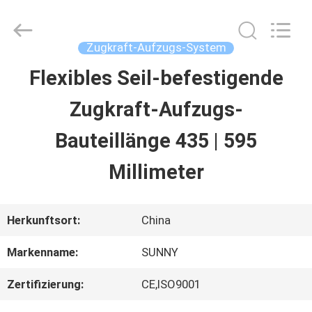
2026
SHANGHAI
SUNNY
ELEVATOR
Zugkraft-Aufzugs-System
CO.,LTD.
All
Flexibles Seil-befestigende
HAUS
Rights
Reserved.
Zugkraft-Aufzugs-
PRODUKTE
Bauteillänge 435 | 595
Millimeter
VIDEOS
Herkunftsort:
China
ÜBER
Markenname:
SUNNY
UNS
Zertifizierung:
CE,ISO9001