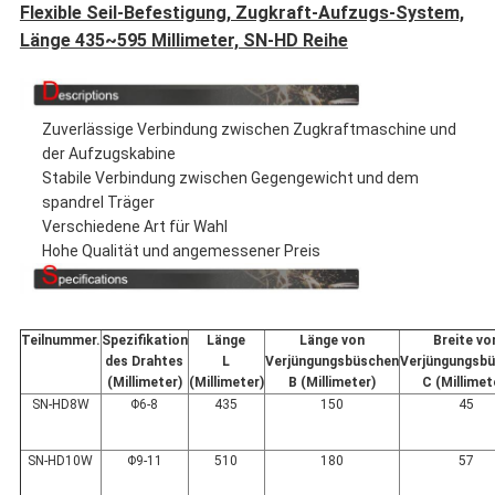
Flexible Seil-Befestigung, Zugkraft-Aufzugs-System,
Länge 435~595 Millimeter, SN-HD Reihe
Zuverlässige Verbindung zwischen Zugkraftmaschine und
der Aufzugskabine
Stabile Verbindung zwischen Gegengewicht und dem
spandrel Träger
Verschiedene Art für Wahl
Hohe Qualität und angemessener Preis
Teilnummer.
Spezifikation
Länge
Länge von
Breite vo
des Drahtes
L
Verjüngungsbüschen
Verjüngungsb
(Millimeter)
(Millimeter)
B (Millimeter)
C (Millimet
SN-HD8W
Φ6-8
435
150
45
SN-HD10W
Φ9-11
510
180
57