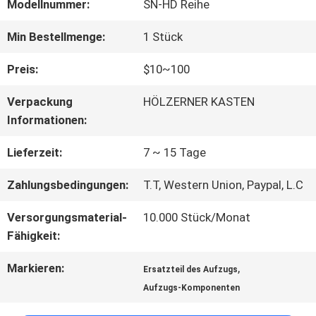
FABRIK-
Modellnummer:
SN-HD Reihe
AUSFLUG
Min Bestellmenge:
1 Stück
Preis:
$10~100
QUALITÄTSKONTROLLE
Verpackung
HÖLZERNER KASTEN
Informationen:
TRETEN
Lieferzeit:
7 ~ 15 Tage
SIE
Zahlungsbedingungen:
T.T, Western Union, Paypal, L.C
MIT
Versorgungsmaterial-
10.000 Stück/Monat
UNS
Fähigkeit:
IN
Markieren:
,
Ersatzteil des Aufzugs
Aufzugs-Komponenten
VERBINDUNG