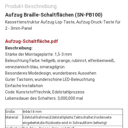
Produkt-Beschreibung
Aufzug Braille-Schaltflächen (SN-PB100)
Kassettenstruktur Aufzug-Lop-Taste, Aufzug-Druck-Taste für
2 - 3mm-Panel
Aufzug-Schaltfläche.pdf
Beschreibung:
Stärke der Montageplatte: 1,5-3 mm
Beleuchtung Farbe: hellgelb, orange, rubinrot, elfenbeinweiß,
venezianisch blau, smaragdgrün.
Besonderes Modedesign, wunderbares Aussehen
Guter Tastsinn, wunderschöne LED-Beleuchtung
Einfache Installation
Code: Kunststofftechnik, Edelstahlprozess
Lebensdauer des Schalters: 3,000,000 mal
Größe:
Φ44x18 mm
Material:
Edelstahlrahmen;Edelstahlplatte;Taktschalter;Vorderseite
eingebettet;die Rückseite wird in Schraubform befestigt