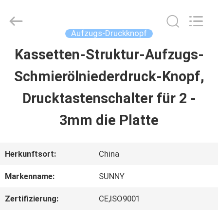
2026
SHANGHAI
SUNNY
ELEVATOR
Aufzugs-Druckknopf
CO.,LTD.
All
Kassetten-Struktur-Aufzugs-
HAUS
Rights
Reserved.
Schmierölniederdruck-Knopf,
PRODUKTE
Drucktastenschalter für 2 -
3mm die Platte
VIDEOS
Herkunftsort:
China
ÜBER
Markenname:
SUNNY
UNS
Zertifizierung:
CE,ISO9001