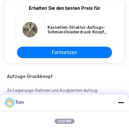
Erhalten Sie den besten Preis für
Kassetten-Struktur-Aufzugs-
Schmierölniederdruck-Knopf,
Drucktastenschalter für 2 - 3mm
die Platte
Fortsetzen
Aufzugs-Druckknopf
Zn-Legierungs-Rahmen und Acrylplatten-Aufzug-
Druckknopf/Aufzug berühren Knopf
Tom
Kundenspezifischer Größen-Leuchtkörper-Halo und
Charaktere des Aufzugs-Druckknopf-40*40 Millimeter
2:02 PM