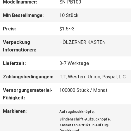
FABRIK-
Modellnummer:
SN-PB100
AUSFLUG
Min Bestellmenge:
10 Stück
Preis:
$1.5~3
QUALITÄTSKONTROLLE
Verpackung
HÖLZERNER KASTEN
Informationen:
TRETEN
Lieferzeit:
3-7 Werktage
SIE
Zahlungsbedingungen:
T.T, Western Union, Paypal, L.C
MIT
Versorgungsmaterial-
100000 Stück / Monat
UNS
Fähigkeit:
IN
Markieren:
,
Aufzugdruckknöpfe
,
Blindenschrift-Aufzugknöpfe
VERBINDUNG
Kassetten-Struktur-Aufzug-
Druckknopf