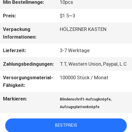
FABRIK-
Min Bestellmenge:
10pcs
AUSFLUG
Preis:
$1.5~3
Verpackung
HÖLZERNER KASTEN
QUALITÄTSKONTROLLE
Informationen:
Lieferzeit:
3-7 Werktage
TRETEN
Zahlungsbedingungen:
T.T, Western Union, Paypal, L.C
SIE
Versorgungsmaterial-
100000 Stück / Monat
MIT
Fähigkeit:
UNS
Markieren:
,
Blindenschrift-Aufzugknöpfe
Aufzugsplattenknöpfe
IN
VERBINDUNG
BESTPREIS