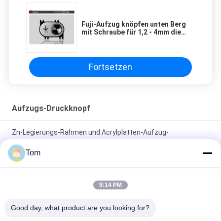
Fuji-Aufzug knöpfen unten Berg
mit Schraube für 1,2 - 4mm die
Platte
Fortsetzen
Aufzugs-Druckknopf
Zn-Legierungs-Rahmen und Acrylplatten-Aufzug-
Druckknopf/Aufzug berühren Knopf
Tom
Kundenspezifischer Größen-Leuchtkörper-Halo und
Charaktere des Aufzugs-Druckknopf-40*40 Millimeter
9:14 PM
elektrischer belichteter Druckknopf 12v mit ultradünnem
Good day, what product are you looking for?
Entwurf/Aufzug auf und ab Knöpfe