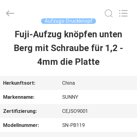
2026
SHANGHAI
SUNNY
ELEVATOR
Aufzugs-Druckknopf
CO.,LTD.
All
Fuji-Aufzug knöpfen unten
HAUS
Rights
Reserved.
Berg mit Schraube für 1,2 -
PRODUKTE
4mm die Platte
VIDEOS
Herkunftsort:
China
Markenname:
SUNNY
ÜBER
Zertifizierung:
CE,ISO9001
UNS
Modellnummer:
SN-PB119