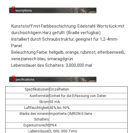
Kunststoff mit Farbbeschichtung. Edelstahl-Wortstück mit
durchsichtigem Harz gefüllt. (Braille verfügbar)
Installiert durch Schraubstruktur, geeignet für 1,2-4mm-
Panel.
Beleuchtung Farbe: hellgelb, orange, rubinrot, elfenbeinweiß,
venezianisch blau, smaragdgrün.
Lebensdauer des Schalters: 3,000,000 mal
Spezifikationen
Einzelheiten
Konformität
Einheit für die Erfassung von Daten
Strom
50 mA
Luftfeuchtigkeit
45% bis 90%
Marke des inneren
Importierte OMRON-5-Serie
Schalters
Eigentumsrecht
IP64
Lebensdauer
3, 000, 000 Tims