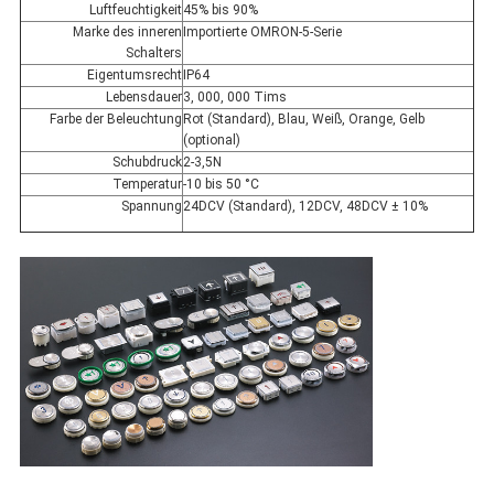
Luftfeuchtigkeit
45% bis 90%
Marke des inneren
Importierte OMRON-5-Serie
Schalters
Eigentumsrecht
IP64
Lebensdauer
3, 000, 000 Tims
Farbe der Beleuchtung
Rot (Standard), Blau, Weiß, Orange, Gelb
(optional)
Schubdruck
2-3,5N
Temperatur
-10 bis 50 °C
Spannung
24DCV (Standard), 12DCV, 48DCV ± 10%