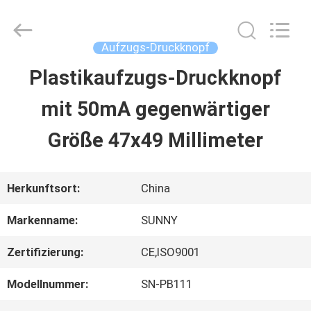
2026
SHANGHAI
SUNNY
ELEVATOR
Aufzugs-Druckknopf
CO.,LTD.
All
Plastikaufzugs-Druckknopf
HAUS
Rights
Reserved.
mit 50mA gegenwärtiger
PRODUKTE
Größe 47x49 Millimeter
VIDEOS
Herkunftsort:
China
Markenname:
SUNNY
ÜBER
Zertifizierung:
CE,ISO9001
UNS
Modellnummer:
SN-PB111