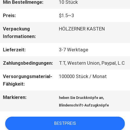
FABRIK-
Min Bestellmenge:
10 Stück
AUSFLUG
Preis:
$1.5~3
Verpackung
HÖLZERNER KASTEN
QUALITÄTSKONTROLLE
Informationen:
Lieferzeit:
3-7 Werktage
TRETEN
Zahlungsbedingungen:
T.T, Western Union, Paypal, L.C
SIE
Versorgungsmaterial-
100000 Stück / Monat
MIT
Fähigkeit:
UNS
Markieren:
,
heben Sie Druckknöpfe an
Blindenschrift-Aufzugknöpfe
IN
VERBINDUNG
BESTPREIS