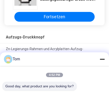
Millimeter
Fortsetzen
Aufzugs-Druckknopf
Zn-Legierungs-Rahmen und Acrylplatten-Aufzug-
Druckknopf/Aufzug berühren Knopf
Tom
Kundenspezifischer Größen-Leuchtkörper-Halo und
Charaktere des Aufzugs-Druckknopf-40*40 Millimeter
4:52 PM
elektrischer belichteter Druckknopf 12v mit ultradünnem
Good day, what product are you looking for?
Entwurf/Aufzug auf und ab Knöpfe
Beliebte Kategorien
Alle