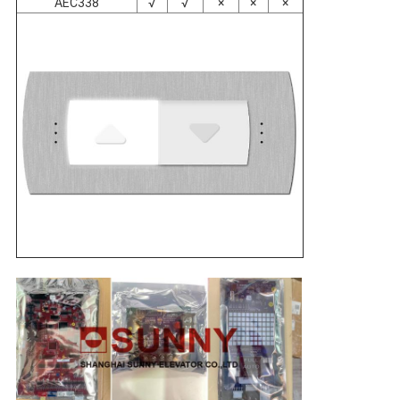
AEC338
√
√
×
×
×