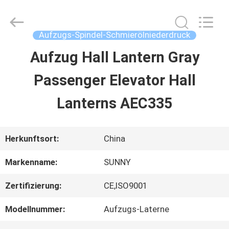
2026
SHANGHAI
SUNNY
ELEVATOR
Aufzugs-Spindel-Schmierölniederdruck
CO.,LTD.
All
Aufzug Hall Lantern Gray
HAUS
Rights
Reserved.
Passenger Elevator Hall
PRODUKTE
Lanterns AEC335
VIDEOS
Herkunftsort:
China
Markenname:
SUNNY
ÜBER
Zertifizierung:
CE,ISO9001
UNS
Modellnummer:
Aufzugs-Laterne