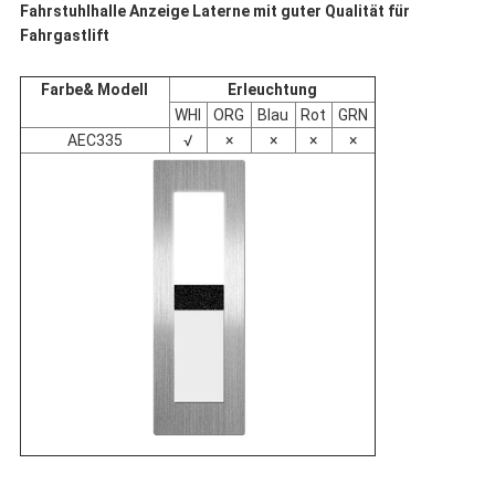
Fahrstuhlhalle Anzeige Laterne mit guter Qualität für
Fahrgastlift
Farbe
&
Modell
Erleuchtung
WHI
ORG
Blau
Rot
GRN
AEC335
√
×
×
×
×