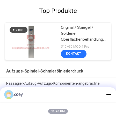
Top Produkte
Original / Spiegel /
Goldene
Oberflächenbehandlung
für Fahrgastlift COP
$10~30 MOQ:1 Pcs
KONTAKT
Aufzugs-Spindel-Schmierölniederdruck
Passagier-Aufzug-Aufzugs-Komponenten-angebrachte
eingebettete Oberflächenfestlegung
Zoey
Fahrstuhl-Lantern Cop Lop Graue Farbe AEC339 für
Fahrgastlift
11:20 PM