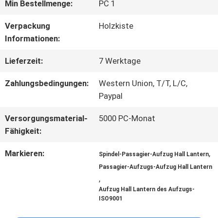
FABRIK-
Min Bestellmenge:
PC 1
AUSFLUG
Verpackung
Holzkiste
Informationen:
QUALITÄTSKONTROLLE
Lieferzeit:
7 Werktage
Zahlungsbedingungen:
Western Union, T/T, L/C,
TRETEN
Paypal
SIE
Versorgungsmaterial-
5000 PC-Monat
Fähigkeit:
MIT
Markieren:
,
Spindel-Passagier-Aufzug Hall Lantern
UNS
Passagier-Aufzugs-Aufzug Hall Lantern
,
IN
Aufzug Hall Lantern des Aufzugs-
ISO9001
VERBINDUNG