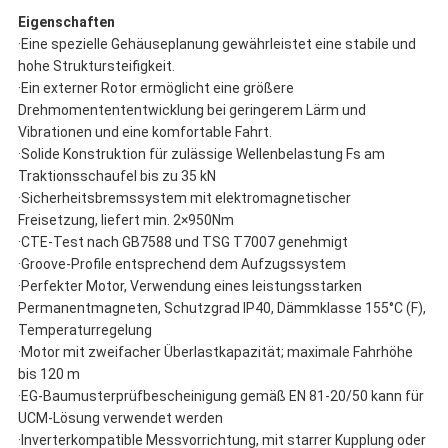
Eigenschaften
·Eine spezielle Gehäuseplanung gewährleistet eine stabile und
hohe Struktursteifigkeit.
·Ein externer Rotor ermöglicht eine größere
Drehmomentententwicklung bei geringerem Lärm und
Vibrationen und eine komfortable Fahrt.
·Solide Konstruktion für zulässige Wellenbelastung Fs am
Traktionsschaufel bis zu 35 kN
·Sicherheitsbremssystem mit elektromagnetischer
Freisetzung, liefert min. 2×950Nm
·CTE-Test nach GB7588 und TSG T7007 genehmigt
·Groove-Profile entsprechend dem Aufzugssystem
·Perfekter Motor, Verwendung eines leistungsstarken
Permanentmagneten, Schutzgrad IP40, Dämmklasse 155°C (F),
Temperaturregelung
·Motor mit zweifacher Überlastkapazität; maximale Fahrhöhe
bis 120 m
·EG-Baumusterprüfbescheinigung gemäß EN 81-20/50 kann für
UCM-Lösung verwendet werden
·Inverterkompatible Messvorrichtung, mit starrer Kupplung oder