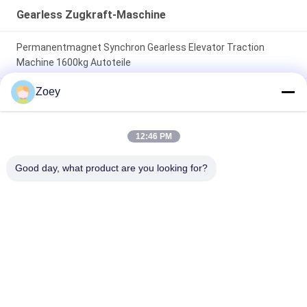
Gearless Zugkraft-Maschine
Permanentmagnet Synchron Gearless Elevator Traction
Machine 1600kg Autoteile
Zoey
30 kN 330 kg Gewicht Wellenlast Gearless
Traktionsmaschinenmotor für Aufzugsteile
12:46 PM
450-630kg Tragfähigkeit 1,0~1,75m/s Geschwindigkeit
Aufzug-Traktionsmaschine mit Blockbremse für Aufzug-
Good day, what product are you looking for?
Ersatzteile
Beliebte Kategorien
Alle
Übersetzte 
Gearless Zugkraft-
Zugkraft-Maschine
Maschine