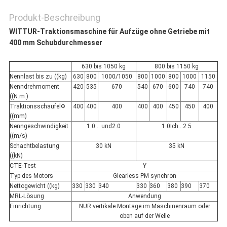
Produkt-Beschreibung
WITTUR-Traktionsmaschine für Aufzüge ohne Getriebe mit
400 mm Schubdurchmesser
630 bis 1050 kg
800 bis 1150 kg
Nennlast bis zu ((kg)
630
800
1000/1050
800
1000
800
1000
1150
Nenndrehmoment
420
535
670
540
670
600
740
740
((N.m.)
TraktionsschaufelΦ
400
400
400
400
400
450
450
400
((mm)
Nenngeschwindigkeit
1.0... und2.0
1.0Ich...2.5
((m/s)
Schachtbelastung
30 kN
35 kN
((kN)
CTE-Test
Y
Typ des Motors
Glearless PM synchron
Nettogewicht ((kg)
330
330
340
330
360
380
390
370
MRL-Lösung
Anwendung
Einrichtung
NUR vertikale Montage im Maschinenraum oder
oben auf der Welle