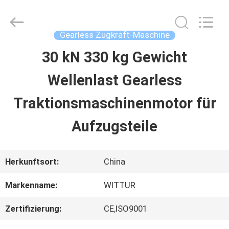
2026
SHANGHAI
SUNNY
ELEVATOR
Gearless Zugkraft-Maschine
CO.,LTD.
All
30 kN 330 kg Gewicht
HAUS
Rights
Reserved.
Wellenlast Gearless
PRODUKTE
Traktionsmaschinenmotor für
Aufzugsteile
VIDEOS
Herkunftsort:
China
ÜBER
Markenname:
WITTUR
UNS
Zertifizierung:
CE,ISO9001