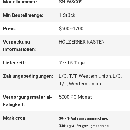
FABRIK-
Modellnummer:
SN-WSG09
AUSFLUG
Min Bestellmenge:
1 Stück
Preis:
$500~1200
QUALITÄTSKONTROLLE
Verpackung
HÖLZERNER KASTEN
Informationen:
TRETEN
Lieferzeit:
7 ~ 15 Tage
SIE
Zahlungsbedingungen:
L/C, T/T, Western Union, L/C,
MIT
T/T, Western Union
UNS
Versorgungsmaterial-
5000 PC Monat
Fähigkeit:
IN
Markieren:
,
30-kN-Aufzugszugmaschine
VERBINDUNG
,
330-kg-Aufzugszugmaschine