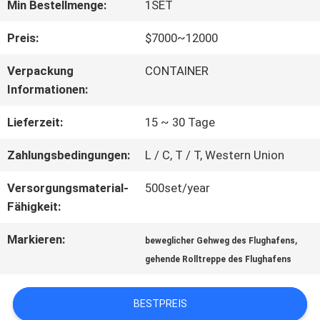
FABRIK-
Min Bestellmenge:
1SET
AUSFLUG
Preis:
$7000~12000
Verpackung
CONTAINER
QUALITÄTSKONTROLLE
Informationen:
Lieferzeit:
15 ~ 30 Tage
TRETEN
Zahlungsbedingungen:
L / C, T / T, Western Union
SIE
Versorgungsmaterial-
500set/year
MIT
Fähigkeit:
UNS
Markieren:
,
beweglicher Gehweg des Flughafens
gehende Rolltreppe des Flughafens
IN
VERBINDUNG
BESTPREIS