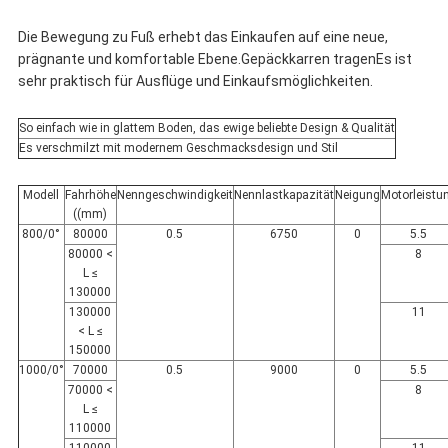
Die Bewegung zu Fuß erhebt das Einkaufen auf eine neue,
prägnante und komfortable Ebene.Gepäckkarren tragenEs ist
sehr praktisch für Ausflüge und Einkaufsmöglichkeiten.
So einfach wie in glattem Boden, das ewige beliebte Design & Qualität
Es verschmilzt mit modernem Geschmacksdesign und Stil
Modell
Fahrhöhe
Nenngeschwindigkeit
Nennlastkapazität
Neigung
Motorleistu
((mm)
800/0°
80000
0.5
6750
0
5.5
80000 <
8
L ≤
130000
130000
11
< L ≤
150000
1000/0°
70000
0.5
9000
0
5.5
70000 <
8
L ≤
110000