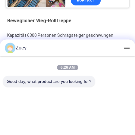
KONTAKT
Beweglicher Weg-Rolltreppe
Kapazität 6300 Personen Schrägsteiger geschwungen
bewegliche Gehtreppe für Einkaufszentren
Zoey
30°/35°Indoor und Aufzugs-beweglicher Weg-Rolltreppe im
Freien mit VVVF, das Kontrollsystem fährt
6:26 AM
beweglicher Weg-Rolltreppe Auto Start Stopp 30°/35° Vvvf für
Good day, what product are you looking for?
Einkaufszentrum
Beliebte Kategorien
Alle
Übersetzte 
Gearless Zugkraft-
Zugkraft-Maschine
Maschine