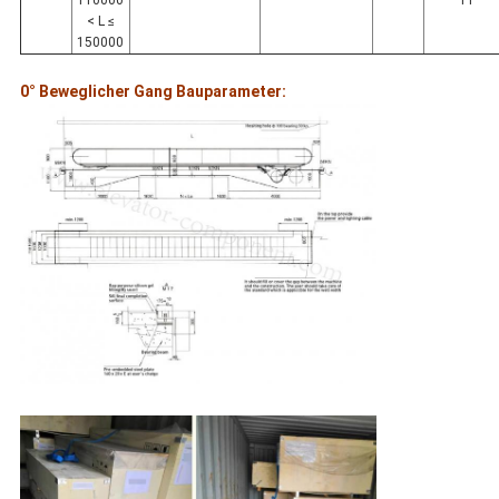
110000
11
< L ≤
150000
0° Beweglicher Gang Bauparameter: