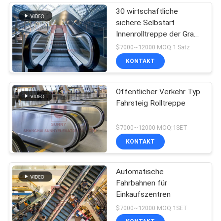
30 wirtschaftliche
sichere Selbstart
Innenrolltreppe der Grad-
Geschwindigkeits-
$7000~12000 MOQ:1 Satz
0.5m/S
KONTAKT
Öffentlicher Verkehr Typ
Fahrsteig Rolltreppe
$7000~12000 MOQ:1SET
KONTAKT
Automatische
Fahrbahnen für
Einkaufszentren
$7000~12000 MOQ:1SET