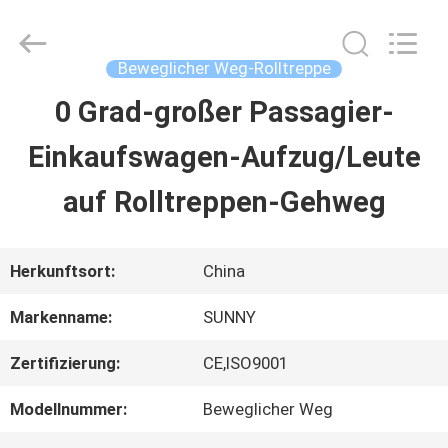
2026
SHANGHAI
SUNNY
ELEVATOR
Beweglicher Weg-Rolltreppe
CO.,LTD.
All
0 Grad-großer Passagier-
HAUS
Rights
Reserved.
Einkaufswagen-Aufzug/Leute
PRODUKTE
auf Rolltreppen-Gehweg
VIDEOS
Herkunftsort:
China
Markenname:
SUNNY
ÜBER
Zertifizierung:
CE,ISO9001
UNS
Modellnummer:
Beweglicher Weg