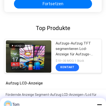
Fortsetzen
Top Produkte
Aufzugs-Aufzug TFT
segmentieren Lcd-
Anzeige für Aufzugs-
Ersatzteile
$10~30 MOQ:1 Stück
KONTAKT
Aufzug LCD-Anzeige
Fördernde Anzeige Segment-Aufzug LCD-Anzeigen-/Lcd für
Aufzug
Tom