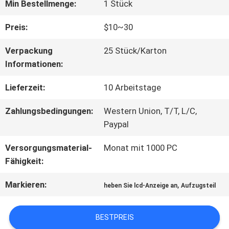
FABRIK-
Min Bestellmenge:
1 Stück
AUSFLUG
Preis:
$10~30
Verpackung
25 Stück/Karton
QUALITÄTSKONTROLLE
Informationen:
Lieferzeit:
10 Arbeitstage
TRETEN
Zahlungsbedingungen:
Western Union, T/T, L/C,
SIE
Paypal
MIT
Versorgungsmaterial-
Monat mit 1000 PC
Fähigkeit:
UNS
Markieren:
,
heben Sie lcd-Anzeige an
Aufzugsteil
IN
VERBINDUNG
BESTPREIS