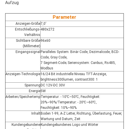
Aufzug
Parameter
Anzeigen-Größe
7,0'
Entschließungs-
480x272
Verhältnis
Sichtbare Größe
96x60
(Millimeter)
Eingangssignal
Paralleles System: Binär Code, Dezimalcode, BCD-
Code, Gray Code,
7 Segment-Code; Seriensystem: Canbus, Rs485,
Modbus
Anzeigen-Technologie
16/24 Bit industrielle Niveau TFT-Anzeige,
brightness300lumen, contrast300: 1
Spannung
DC 12V-DC 30V
Energie
5W
Arbeiten/Speichertemp
Temperatur: - 10℃~50℃, Feuchtigkeit:
20%~90%/Temperatur: - 20℃~60℃,
Feuchtigkeit: 10%~90%
Inhalt
Boden 1-99, A-Z Letter, Richtung, Überlastung, Feuer,
Wartung und Datum, Zeit
Kundengebundene
Kundengebundenes Logo und Wörter