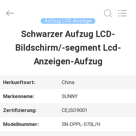
2026
SHANGHAI
SUNNY
ELEVATOR
Aufzug LCD-Anzeige
CO.,LTD.
All
Schwarzer Aufzug LCD-
HAUS
Rights
Reserved.
Bildschirm/-segment Lcd-
PRODUKTE
Anzeigen-Aufzug
VIDEOS
Herkunftsort:
China
Markenname:
SUNNY
ÜBER
Zertifizierung:
CE,ISO9001
UNS
Modellnummer:
SN-DPPL-070L/H