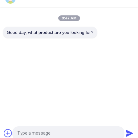
12,1 Zoll-Spindel-Aufzugs-Bildschirme für Passagier-Aufzug-
Teile
9:47 AM
Elektronischer Aufzug LCD-Schaukasten für Passagier-
Good day, what product are you looking for?
Aufzugs-Teile eine Jahr-Garantie
Beliebte Kategorien
Alle
Übersetzte 
Gearless Zugkraft-
Zugkraft-Maschine
Maschine
Aufzugs-
Aufzugs-Druckknopf
Führungsschiene
Aufzugs-Spindel-
Aufzugs-Türantrieb
Schmierölniederdruck
Aufzugs-
Aufzug LCD-Anzeige
Fordern Sie ein Angebot
Lichtvorhang