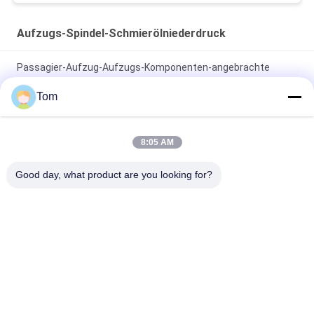
Aufzugs-Spindel-Schmierölniederdruck
Passagier-Aufzug-Aufzugs-Komponenten-angebrachte
eingebettete Oberflächenfestlegung
Tom
Fahrstuhl-Lantern Cop Lop Graue Farbe AEC339 für
Fahrgastlift
8:05 AM
Aufzug Hall Lantern Gray Passenger Elevator Hall Lanterns
Good day, what product are you looking for?
AEC335
Beliebte Kategorien
Alle
Übersetzte 
Gearless Zugkraft-
Zugkraft-Maschine
Maschine