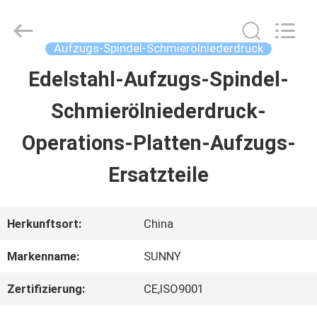
2026
SHANGHAI
SUNNY
ELEVATOR
Aufzugs-Spindel-Schmierölniederdruck
CO.,LTD.
All
Edelstahl-Aufzugs-Spindel-
HAUS
Rights
Reserved.
Schmierölniederdruck-
PRODUKTE
Operations-Platten-Aufzugs-
Ersatzteile
VIDEOS
Herkunftsort:
China
ÜBER
Markenname:
SUNNY
UNS
Zertifizierung:
CE,ISO9001