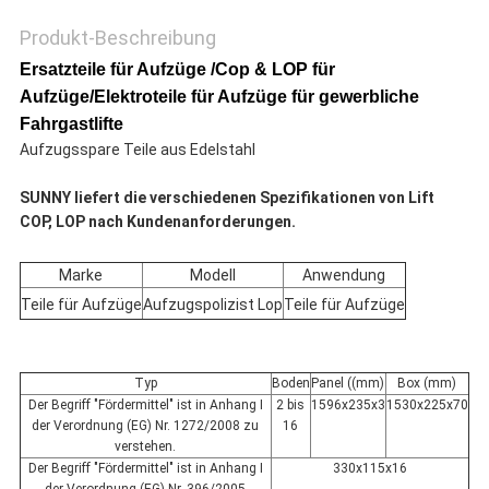
Produkt-Beschreibung
Ersatzteile für Aufzüge /Cop & LOP für
Aufzüge/Elektroteile für Aufzüge für gewerbliche
Fahrgastlifte
Aufzugsspare Teile aus Edelstahl
SUNNY liefert die verschiedenen Spezifikationen von Lift
COP, LOP nach Kundenanforderungen.
Marke
Modell
Anwendung
Teile für Aufzüge
Aufzugspolizist Lop
Teile für Aufzüge
Typ
Boden
Panel ((mm)
Box (mm)
Der Begriff "Fördermittel" ist in Anhang I
2 bis
1596x235x3
1530x225x70
der Verordnung (EG) Nr. 1272/2008 zu
16
verstehen.
Der Begriff "Fördermittel" ist in Anhang I
330x115x16