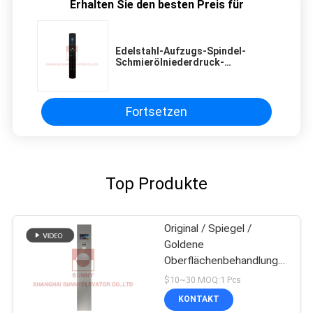
Erhalten Sie den besten Preis für
Edelstahl-Aufzugs-Spindel-
Schmierölniederdruck-
Operations-Platten-Aufzugs-
Ersatzteile
Fortsetzen
Top Produkte
Original / Spiegel /
Goldene
Oberflächenbehandlung
für Fahrgastlift COP
$10~30 MOQ:1 Pcs
KONTAKT