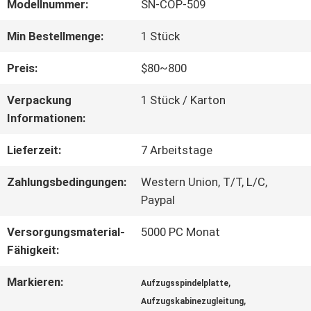
FABRIK-
Modellnummer:
SN-COP-509
AUSFLUG
Min Bestellmenge:
1 Stück
Preis:
$80~800
QUALITÄTSKONTROLLE
Verpackung
1 Stück / Karton
Informationen:
TRETEN
Lieferzeit:
7 Arbeitstage
SIE
Zahlungsbedingungen:
Western Union, T/T, L/C,
MIT
Paypal
UNS
Versorgungsmaterial-
5000 PC Monat
Fähigkeit:
IN
Markieren:
,
Aufzugsspindelplatte
VERBINDUNG
,
Aufzugskabinezugleitung