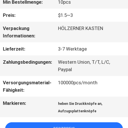
FABRIK-
Min Bestellmenge:
10pcs
AUSFLUG
Preis:
$1.5~3
Verpackung
HÖLZERNER KASTEN
QUALITÄTSKONTROLLE
Informationen:
Lieferzeit:
3-7 Werktage
TRETEN
Zahlungsbedingungen:
Western Union, T/T, L/C,
SIE
Paypal
MIT
Versorgungsmaterial-
100000pcs/month
Fähigkeit:
UNS
Markieren:
,
heben Sie Druckknöpfe an
IN
Aufzugsplattenknöpfe
VERBINDUNG