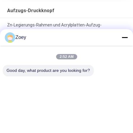
Aufzugs-Druckknopf
Zn-Legierungs-Rahmen und Acrylplatten-Aufzug-
Druckknopf/Aufzug berühren Knopf
Zoey
Kundenspezifischer Größen-Leuchtkörper-Halo und
Charaktere des Aufzugs-Druckknopf-40*40 Millimeter
2:52 AM
elektrischer belichteter Druckknopf 12v mit ultradünnem
Good day, what product are you looking for?
Entwurf/Aufzug auf und ab Knöpfe
Beliebte Kategorien
Alle
Übersetzte 
Gearless Zugkraft-
Zugkraft-Maschine
Maschine
Aufzugs-