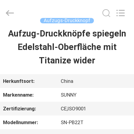
2026
SHANGHAI
SUNNY
ELEVATOR
Aufzugs-Druckknopf
CO.,LTD.
All
Aufzug-Druckknöpfe spiegeln
HAUS
Rights
Reserved.
Edelstahl-Oberfläche mit
PRODUKTE
Titanize wider
VIDEOS
Herkunftsort:
China
Markenname:
SUNNY
ÜBER
Zertifizierung:
CE,ISO9001
UNS
Modellnummer:
SN-PB22T