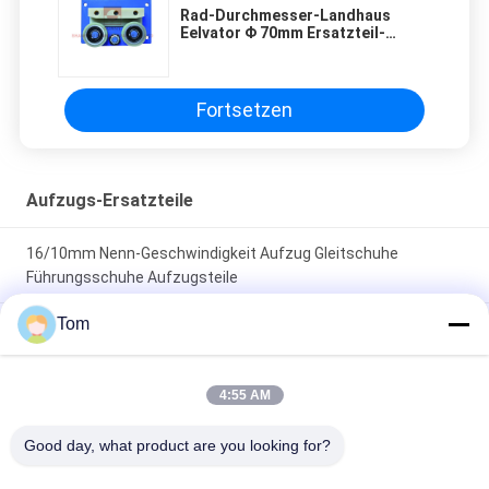
Rad-Durchmesser-Landhaus
Eelvator Φ 70mm Ersatzteil-
Führungsschuh, zulässiges
Rohmasse ≤ 450kg
Fortsetzen
Aufzugs-Ersatzteile
16/10mm Nenn-Geschwindigkeit Aufzug Gleitschuhe
Führungsschuhe Aufzugsteile
Tom
Schiebeführerschuhe Langlebige und reibungsarme
Aufzugsersatzteile für einen reibungslosen und stabilen
Betrieb
4:55 AM
Schuhen mit Schiebeführer für Aufzüge Breite der Leitbahnen
Good day, what product are you looking for?
9 mm/10 mm/16 mm