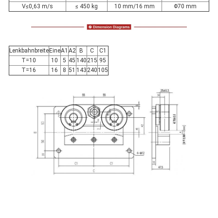
V≤0,63 m/s
≤ 450 kg
10 mm/16 mm
Φ70 mm
Lenkbahnbreite
Eine
A1
A2
B
C
C1
T=10
10
5
45
140
215
95
T=16
16
8
51
143
240
105