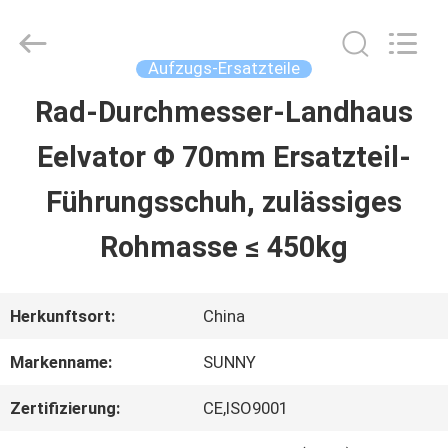
2026
SHANGHAI
SUNNY
ELEVATOR
Aufzugs-Ersatzteile
CO.,LTD.
All
Rad-Durchmesser-Landhaus
HAUS
Rights
Reserved.
Eelvator Φ 70mm Ersatzteil-
PRODUKTE
Führungsschuh, zulässiges
Rohmasse ≤ 450kg
VIDEOS
Herkunftsort:
China
ÜBER
Markenname:
SUNNY
UNS
Zertifizierung:
CE,ISO9001