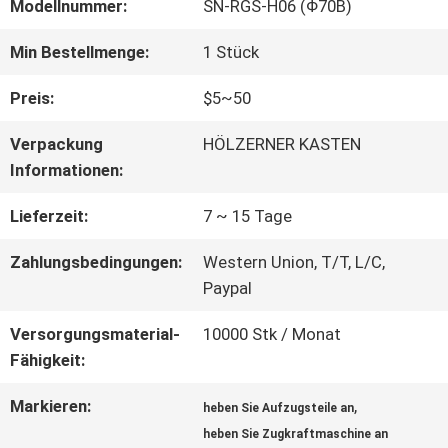
FABRIK-
Modellnummer:
SN-RGS-H06 (Φ70B)
AUSFLUG
Min Bestellmenge:
1 Stück
Preis:
$5~50
QUALITÄTSKONTROLLE
Verpackung
HÖLZERNER KASTEN
Informationen:
TRETEN
Lieferzeit:
7 ~ 15 Tage
SIE
Zahlungsbedingungen:
Western Union, T/T, L/C,
MIT
Paypal
UNS
Versorgungsmaterial-
10000 Stk / Monat
Fähigkeit:
IN
Markieren:
,
heben Sie Aufzugsteile an
VERBINDUNG
heben Sie Zugkraftmaschine an