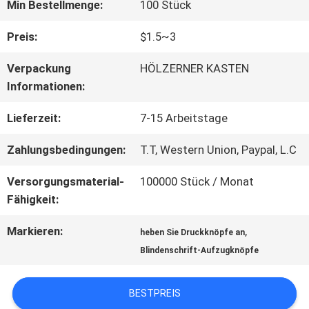
FABRIK-
Min Bestellmenge:
100 Stück
AUSFLUG
Preis:
$1.5~3
Verpackung
HÖLZERNER KASTEN
QUALITÄTSKONTROLLE
Informationen:
Lieferzeit:
7-15 Arbeitstage
TRETEN
Zahlungsbedingungen:
T.T, Western Union, Paypal, L.C
SIE
Versorgungsmaterial-
100000 Stück / Monat
MIT
Fähigkeit:
UNS
Markieren:
,
heben Sie Druckknöpfe an
Blindenschrift-Aufzugknöpfe
IN
VERBINDUNG
BESTPREIS