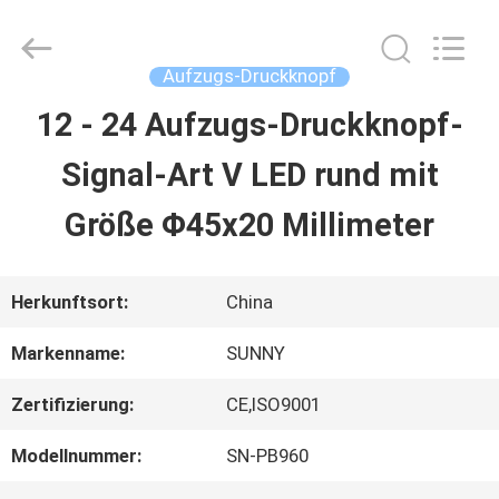
2026
SHANGHAI
SUNNY
ELEVATOR
Aufzugs-Druckknopf
CO.,LTD.
All
12 - 24 Aufzugs-Druckknopf-
HAUS
Rights
Reserved.
Signal-Art V LED rund mit
PRODUKTE
Größe Φ45x20 Millimeter
VIDEOS
Herkunftsort:
China
Markenname:
SUNNY
ÜBER
Zertifizierung:
CE,ISO9001
UNS
Modellnummer:
SN-PB960