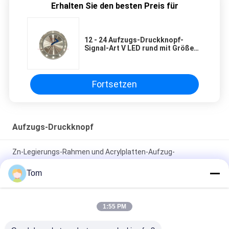
Erhalten Sie den besten Preis für
12 - 24 Aufzugs-Druckknopf-
Signal-Art V LED rund mit Größe
Φ45x20 Millimeter
Fortsetzen
Aufzugs-Druckknopf
Zn-Legierungs-Rahmen und Acrylplatten-Aufzug-
Druckknopf/Aufzug berühren Knopf
Tom
Kundenspezifischer Größen-Leuchtkörper-Halo und
Charaktere des Aufzugs-Druckknopf-40*40 Millimeter
1:55 PM
elektrischer belichteter Druckknopf 12v mit ultradünnem