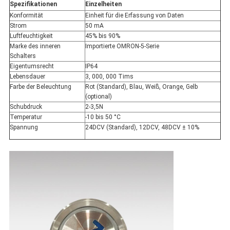
Spezifikationen
Einzelheiten
Konformität
Einheit für die Erfassung von Daten
Strom
50 mA
Luftfeuchtigkeit
45% bis 90%
Marke des inneren
Importierte OMRON-5-Serie
Schalters
Eigentumsrecht
IP64
Lebensdauer
3, 000, 000 Tims
Farbe der Beleuchtung
Rot (Standard), Blau, Weiß, Orange, Gelb
(optional)
Schubdruck
2-3,5N
Temperatur
-10 bis 50 °C
Spannung
24DCV (Standard), 12DCV, 48DCV ± 10%