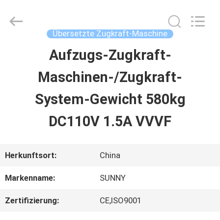
2026
SHANGHAI
SUNNY
ELEVATOR
Übersetzte Zugkraft-Maschine
CO.,LTD.
All
Aufzugs-Zugkraft-
HAUS
Rights
Reserved.
Maschinen-/Zugkraft-
PRODUKTE
System-Gewicht 580kg
DC110V 1.5A VVVF
VIDEOS
Herkunftsort:
China
ÜBER
Markenname:
SUNNY
UNS
Zertifizierung:
CE,ISO9001