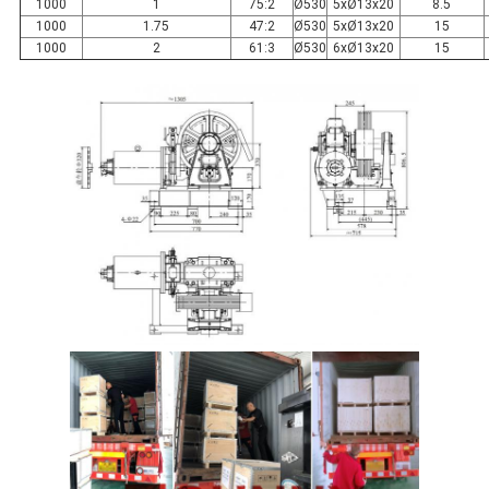
1000
1
75:2
Ø530
5xØ13x20
8.5
1000
1.75
47:2
Ø530
5xØ13x20
15
1000
2
61:3
Ø530
6xØ13x20
15