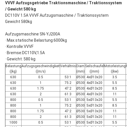
VVVF Aufzugsgetriebe Traktionsmaschine / Traktionssystem
/ Gewicht 580 kg
DC110V 1.5A VVVF Aufzugsmaschine / Traktionssystem
Gewicht 580kg
Aufzugsmaschine SN-YJ200A
· Max.statische Belastung:6000kg
· Kontrolle:VVVF
· Bremse:DC110V,1.5A
· Gewicht: 580 kg
Belastung
Aufzugsgeschwindigkeit
Verhältnis
Diam
Seilschaufel
Motorleistung
((kg)
((m/s)
(mm)
((mm)
((kw)
630
0.5
53:1
Ø530
4xØ13x20
3.5
630
1
75:2
Ø530
4xØ13x20
5.5
630
1.75
47:2
Ø530
4xØ13x20
8.5
630
2
61:3
Ø530
4xØ13x20
11
800
0.5
53:1
Ø530
5xØ13x20
5.5
800
1
75:2
Ø530
5xØ13x20
8.5
800
1.75
47:2
Ø530
5xØ13x20
11
800
2
61:3
Ø530
5xØ13x20
11
1000
0.5
53:1
Ø530
5xØ13x20
5.5