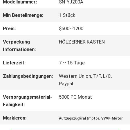
FABRIK-
Modellnummer:
SN-YJ200A
AUSFLUG
Min Bestellmenge:
1 Stück
Preis:
$500~1200
QUALITÄTSKONTROLLE
Verpackung
HÖLZERNER KASTEN
Informationen:
TRETEN
Lieferzeit:
7 ~ 15 Tage
SIE
Zahlungsbedingungen:
Western Union, T/T, L/C,
MIT
Paypal
UNS
Versorgungsmaterial-
5000 PC Monat
Fähigkeit:
IN
Markieren:
,
Aufzugszugkraftmotor
VVVF-Motor
VERBINDUNG